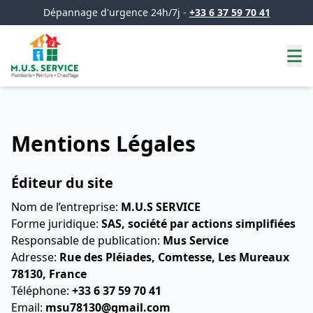
Dépannage d'urgence 24h/7j -
+33 6 37 59 70 41
Mus Service
Mentions Légales
Éditeur du site
Nom de l’entreprise:
M.U.S SERVICE
Forme juridique:
SAS, société par actions simplifiées
Responsable de publication:
Mus Service
Adresse:
Rue des Pléiades, Comtesse, Les Mureaux
78130, France
Téléphone:
+33 6 37 59 70 41
Email:
msu78130@gmail.com